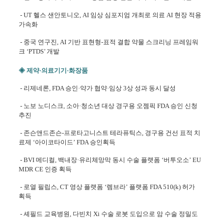
- UT 헬스 샌안토니오, AI 임상 심포지엄 개최로 의료 AI 현장 적용
가속화
- 중국 연구진, AI 기반 표현형-표적 결합 약물 스크리닝 프레임워
크 ‘PTDS’ 개발
◈ 제약·의료기기·화장품
- 리제네론, FDA 승인·약가 협약·임상 3상 성과 동시 달성
- 노보 노디스크, 소아·청소년 대상 경구용 오젬픽 FDA 승인 신청
추진
- 존슨앤드존슨-프로타고니스트 테라퓨틱스, 경구용 건선 표적 치
료제 ‘아이코타이드’ FDA 승인
획득
- BVI 메디컬, 백내장·유리체망막 동시 수술 플랫폼 ‘버투오소’ EU
MDR CE 인증 획득
- 로열 필립스, CT 영상 플랫폼 ‘렘브라’ 플랫폼 FDA 510(k) 허가
획득
- 셰필드 교육병원, 다빈치 Xi 수술 로봇 도입으로 암 수술 정밀도