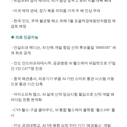
- 트럼프Rx 참여 제약사, 약가 협상 앞두고 로비 지출 대폭 확대
- 미국 제약 관세, 장기 복용 의약품 가격 두 배 인상 우려
- 한국-인도, 무역 불균형 해소 위해 5월 포괄적경제동반자협정 재
검토 예정
◈ 의료 인공지능
- 인실리코 메디슨, AI 단독 개발 항암 신약 후보물질 ‘ISM0387’ 세
계 최초 공개
- 인도 안드라프라데시주, 공공병원 AI 헬스케어 파일럿으로 37일
간 1만 2,677명 진료
- 중국 해관총서, 의료기기 부품 AI 기반 스마트 통관 시스템 가동
으로 통관 기간 단축
- 아이소모픽 랩스, AI 설계 신약 임상시험 돌입으로 신약 개발 패
러다임 전환 본격화
- CVS 헬스-구글 클라우드, AI 통합 헬스케어 플랫폼 ‘헬스100’ 출
시
- 인도 공과대학교, AI·VR 융합 심장 진단 기기 ‘에코펄스’ 개발