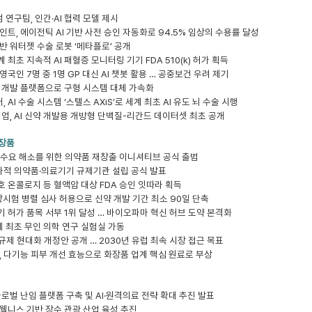
 연구팀, 인간·AI 협력 모델 제시
트, 에이전틱 AI 기반 사전 승인 자동화로 94.5% 임상의 수용률 달성
 기반 워터젯 수술 로봇 ‘메타플로’ 공개
계 최초 지속적 AI 패혈증 모니터링 기기 FDA 510(k) 허가 획득
 영국인 7명 중 1명 GP 대신 AI 챗봇 활용 … 공중보건 우려 제기
통합 개발 플랫폼으로 구형 시스템 대체 가속화
 AI 수술 시스템 ‘스텔스 AXiS’로 세계 최초 AI 유도 뇌 수술 시행
엄, AI 신약 개발용 개방형 단백질-리간드 데이터셋 최초 공개
화장품
의료 수요 해소를 위한 의약품 재창출 이니셔티브 공식 출범
 독자적 의약품·의료기기 규제기관 설립 공식 발표
호 온콜로지 등 혈액암 대상 FDA 승인 잇따라 획득
임상시험 병렬 심사 허용으로 신약 개발 기간 최소 90일 단축
기 허가 품목 서부 1위 달성 … 바이오파마 혁신 허브 도약 본격화
계 최초 무인 의학 연구 실험실 가동
 규제 현대화 개정안 공개 … 2030년 유럽 최속 시장 접근 목표
 다기능 피부 개선 효능으로 화장품 업계 핵심 원료로 부상
 글로벌 난임 플랫폼 구축 및 AI·원격의료 전략 확대 추진 발표
 웰니스 기반 장수 관광 산업 육성 추진