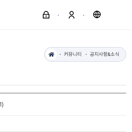
식
커뮤니티
공지사항&소식
)