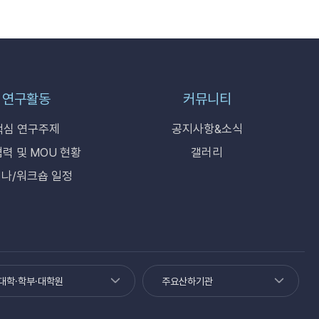
연구활동
커뮤니티
핵심 연구주제
공지사항&소식
력 및 MOU 현황
갤러리
나/워크숍 일정
대학·학부·대학원
주요산하기관