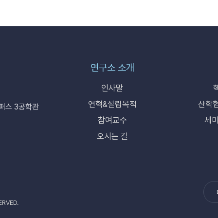
연구소 소개
인사말
연혁&설립목적
산학협
퍼스 3공학관
참여교수
세미
오시는 길
ERVED.