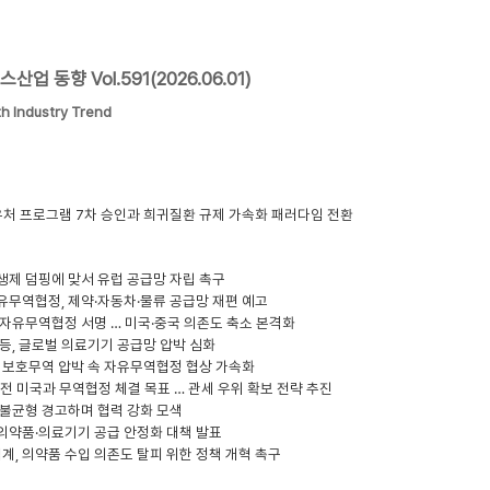
업 동향 Vol.591(2026.06.01)
th Industry Trend
우처 프로그램 7차 승인과 희귀질환 규제 가속화 패러다임 전환
항생제 덤핑에 맞서 유럽 공급망 자립 촉구
유무역협정, 제약·자동차·물류 공급망 재편 예고
 자유무역협정 서명 … 미국·중국 의존도 축소 본격화
갈등, 글로벌 의료기기 공급망 압박 심화
국 보호무역 압박 속 자유무역협정 협상 가속화
 이전 미국과 무역협정 체결 목표 … 관세 우위 확보 전략 추진
역 불균형 경고하며 협력 강화 모색
 의약품·의료기기 공급 안정화 대책 발표
계, 의약품 수입 의존도 탈피 위한 정책 개혁 촉구