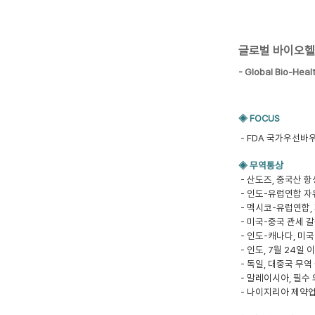
글로벌 바이오헬스산
- Global Bio-Heal
◈ FOCUS
-
FDA 국가우선바
◈ 무역통상
- 산도즈, 중국산 
- 인도-유럽연합 자
- 멕시코-유럽연합,
- 미국-중국 관세 
- 인도-캐나다, 미
- 인도, 7월 24일
- 독일, 대중국 무
- 말레이시아, 필수
- 나이지리아 제약업