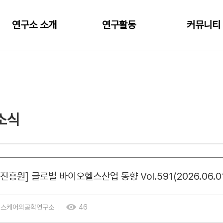
연구소 소개
연구활동
커뮤니티
인사말
핵심 연구주제
공지사항&소
연혁&설립목적
산학협력 및 MOU 현황
갤러리
참여교수
세미나/워크숍 일정
소식
오시는 길
흥원] 글로벌 바이오헬스산업 동향 Vol.591(2026.06.01
헬스케어의공학연구소
46