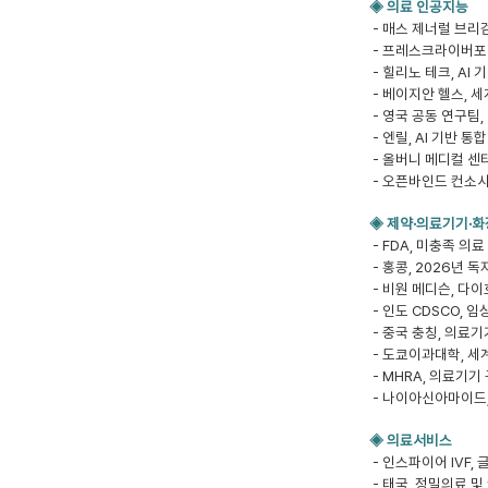
◈ 의료 인공지능
- 매스 제너럴 브리검
- 프레스크라이버포인
- 힐리노 테크, AI
- 베이지안 헬스, 세
- 영국 공동 연구팀,
- 엔릴, AI 기반 
- 올버니 메디컬 센터,
- 오픈바인드 컨소시
◈ 제약·의료기기·
- FDA, 미충족 
- 홍콩, 2026년
- 비원 메디슨, 다이
- 인도 CDSCO, 
- 중국 충칭, 의료기
- 도쿄이과대학, 세
- MHRA, 의료기기
- 나이아신아마이드,
◈ 의료서비스
- 인스파이어 IVF,
- 태국, 정밀의료 및