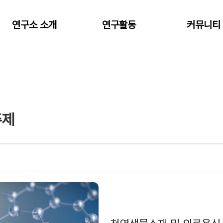
연구소 소개
연구활동
커뮤니티
인사말
핵심 연구주제
공지사항&소
연혁&설립목적
산학협력 및 MOU 현황
갤러리
참여교수
세미나/워크숍 일정
주제
오시는 길