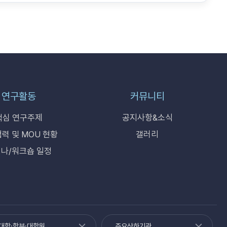
연구활동
커뮤니티
핵심 연구주제
공지사항&소식
력 및 MOU 현황
갤러리
나/워크숍 일정
대학·학부·대학원
주요산하기관