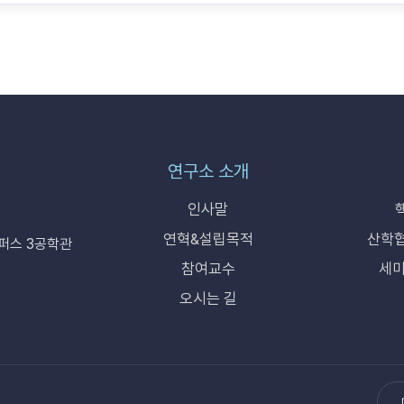
연구소 소개
인사말
연혁&설립목적
산학협
퍼스 3공학관
참여교수
세미
오시는 길